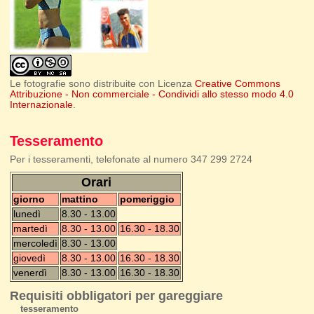
Le fotografie sono distribuite con Licenza
Creative Commons
Attribuzione - Non commerciale - Condividi allo stesso modo 4.0
Internazionale
.
Tesseramento
Per i tesseramenti, telefonate al numero 347 299 2724
Orari
giorno
mattino
pomeriggio
lunedì
8.30 - 13.00
martedì
8.30 - 13.00
16.30 - 18.30
mercoledì
8.30 - 13.00
giovedì
8.30 - 13.00
16.30 - 18.30
venerdì
8.30 - 13.00
16.30 - 18.30
Requisiti obbligatori per gareggiare
tesseramento