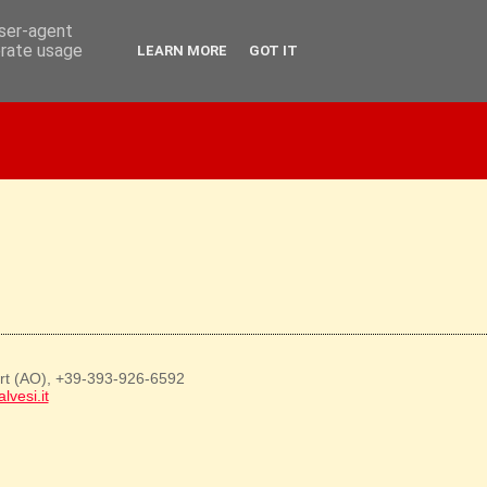
user-agent
erate usage
LEARN MORE
GOT IT
art (AO), +39-393-926-6592
lvesi.it