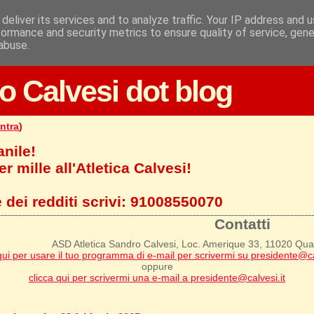
deliver its services and to analyze traffic. Your IP address and 
formance and security metrics to ensure quality of service, gen
abuse.
o Calvesi dot blog
ntra
)
anile!
r mille all'Atletica Calvesi!
 dei redditi scrivi:
91008550070
Contatti
ASD Atletica Sandro Calvesi, Loc. Amerique 33, 11020 Qu
qui per usare il tuo programma di e-mail per scrivermi su presidente@ca
oppure
clicca qui per scrivermi una e-mail a presidente@calvesi.it