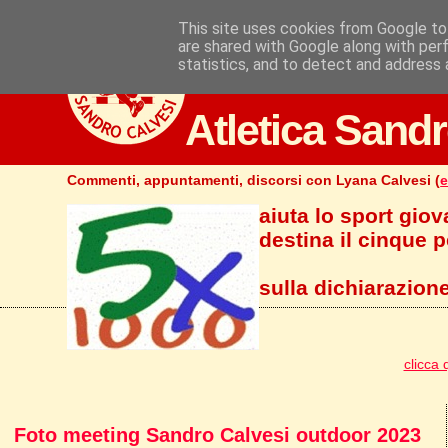
This site uses cookies from Google to 
are shared with Google along with per
statistics, and to detect and address 
Atletica Sandr
Commenti, appuntamenti, discorsi con Lyana Calvesi (
e
aiuta lo sport giov
destina il cinque pe
sulla dichiarazione
clicca 
Foto meeting Sandro Calvesi outdoor 2023