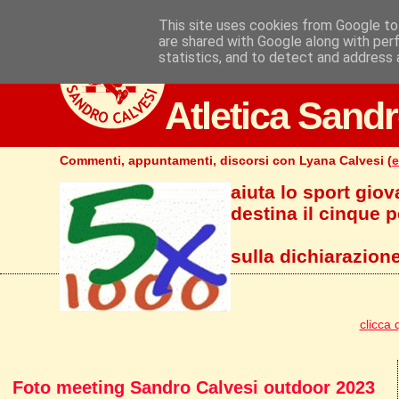
This site uses cookies from Google to 
are shared with Google along with per
statistics, and to detect and address 
Atletica Sandr
Commenti, appuntamenti, discorsi con Lyana Calvesi (
e
aiuta lo sport giov
destina il cinque pe
sulla dichiarazione
clicca 
Foto meeting Sandro Calvesi outdoor 2023