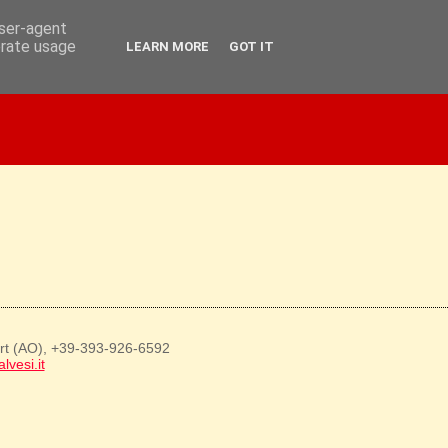
user-agent
erate usage
LEARN MORE
GOT IT
art (AO), +39-393-926-6592
lvesi.it