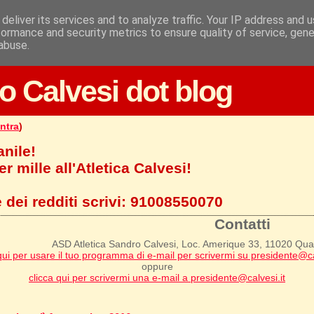
deliver its services and to analyze traffic. Your IP address and 
formance and security metrics to ensure quality of service, gen
abuse.
o Calvesi dot blog
ntra
)
anile!
r mille all'Atletica Calvesi!
 dei redditi scrivi:
91008550070
Contatti
ASD Atletica Sandro Calvesi, Loc. Amerique 33, 11020 Qu
qui per usare il tuo programma di e-mail per scrivermi su presidente@ca
oppure
clicca qui per scrivermi una e-mail a presidente@calvesi.it