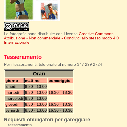
Le fotografie sono distribuite con Licenza
Creative Commons
Attribuzione - Non commerciale - Condividi allo stesso modo 4.0
Internazionale
.
Tesseramento
Per i tesseramenti, telefonate al numero 347 299 2724
Orari
giorno
mattino
pomeriggio
lunedì
8.30 - 13.00
martedì
8.30 - 13.00
16.30 - 18.30
mercoledì
8.30 - 13.00
giovedì
8.30 - 13.00
16.30 - 18.30
venerdì
8.30 - 13.00
16.30 - 18.30
Requisiti obbligatori per gareggiare
tesseramento