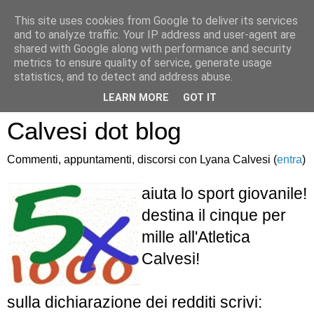
This site uses cookies from Google to deliver its services
and to analyze traffic. Your IP address and user-agent are
shared with Google along with performance and security
metrics to ensure quality of service, generate usage
statistics, and to detect and address abuse.
Atletica Sandro
LEARN MORE
GOT IT
Calvesi dot blog
Commenti, appuntamenti, discorsi con Lyana Calvesi (
entra
)
aiuta lo sport giovanile!
destina il cinque per
mille all'Atletica
Calvesi!
sulla dichiarazione dei redditi scrivi: