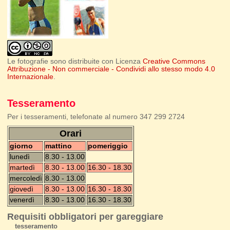
Le fotografie sono distribuite con Licenza
Creative Commons
Attribuzione - Non commerciale - Condividi allo stesso modo 4.0
Internazionale
.
Tesseramento
Per i tesseramenti, telefonate al numero 347 299 2724
Orari
giorno
mattino
pomeriggio
lunedì
8.30 - 13.00
martedì
8.30 - 13.00
16.30 - 18.30
mercoledì
8.30 - 13.00
giovedì
8.30 - 13.00
16.30 - 18.30
venerdì
8.30 - 13.00
16.30 - 18.30
Requisiti obbligatori per gareggiare
tesseramento