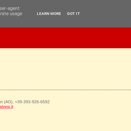
user-agent
erate usage
LEARN MORE
GOT IT
art (AO), +39-393-926-6592
lvesi.it