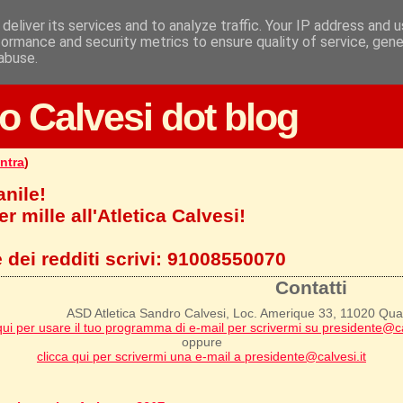
deliver its services and to analyze traffic. Your IP address and 
formance and security metrics to ensure quality of service, gen
abuse.
o Calvesi dot blog
ntra
)
anile!
r mille all'Atletica Calvesi!
 dei redditi scrivi:
91008550070
Contatti
ASD Atletica Sandro Calvesi, Loc. Amerique 33, 11020 Qu
qui per usare il tuo programma di e-mail per scrivermi su presidente@ca
oppure
clicca qui per scrivermi una e-mail a presidente@calvesi.it