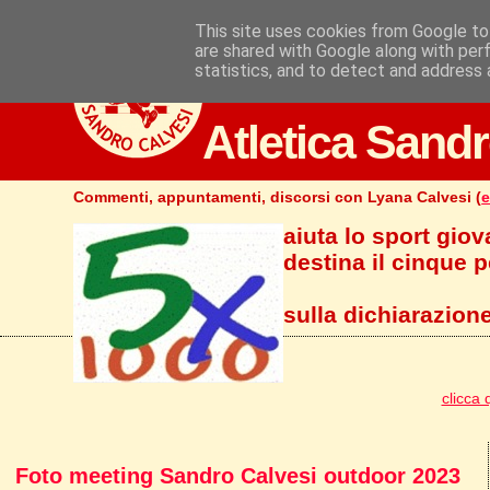
This site uses cookies from Google to 
are shared with Google along with per
statistics, and to detect and address 
Atletica Sandr
Commenti, appuntamenti, discorsi con Lyana Calvesi (
e
aiuta lo sport giov
destina il cinque pe
sulla dichiarazione
clicca 
Foto meeting Sandro Calvesi outdoor 2023