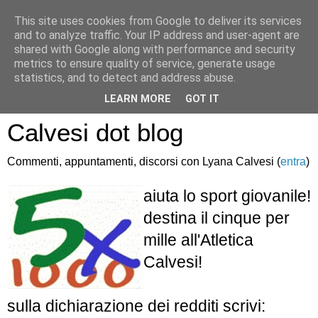
This site uses cookies from Google to deliver its services
and to analyze traffic. Your IP address and user-agent are
shared with Google along with performance and security
metrics to ensure quality of service, generate usage
statistics, and to detect and address abuse.
Atletica Sandro
LEARN MORE
GOT IT
Calvesi dot blog
Commenti, appuntamenti, discorsi con Lyana Calvesi (
entra
)
aiuta lo sport giovanile!
destina il cinque per
mille all'Atletica
Calvesi!
sulla dichiarazione dei redditi scrivi: