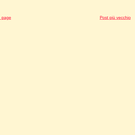
 page
Post più vecchio