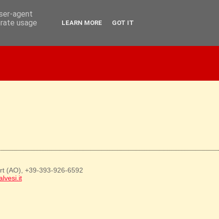
user-agent
erate usage
LEARN MORE
GOT IT
art (AO), +39-393-926-6592
lvesi.it