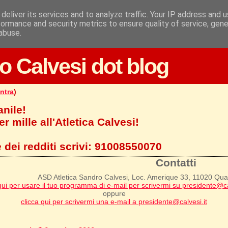
deliver its services and to analyze traffic. Your IP address and 
formance and security metrics to ensure quality of service, gen
abuse.
o Calvesi dot blog
ntra
)
anile!
r mille all'Atletica Calvesi!
 dei redditi scrivi:
91008550070
Contatti
ASD Atletica Sandro Calvesi, Loc. Amerique 33, 11020 Qu
qui per usare il tuo programma di e-mail per scrivermi su presidente@ca
oppure
clicca qui per scrivermi una e-mail a presidente@calvesi.it