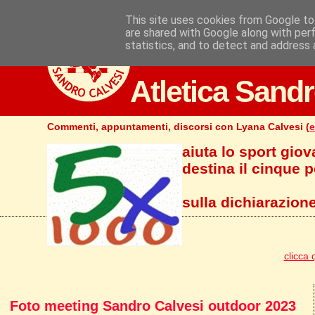
This site uses cookies from Google to 
are shared with Google along with per
statistics, and to detect and address 
Atletica Sandr
Commenti, appuntamenti, discorsi con Lyana Calvesi (
e
aiuta lo sport giov
destina il cinque pe
sulla dichiarazione
clicca 
Foto meeting Sandro Calvesi outdoor 2023