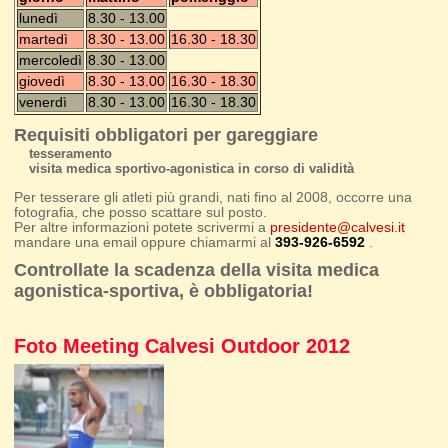
lunedì
8.30 - 13.00
martedì
8.30 - 13.00
16.30 - 18.30
mercoledì
8.30 - 13.00
giovedì
8.30 - 13.00
16.30 - 18.30
venerdì
8.30 - 13.00
16.30 - 18.30
Requisiti obbligatori per gareggiare
tesseramento
visita medica sportivo-agonistica in corso di validità
Per tesserare gli atleti più grandi, nati fino al 2008, occorre una
fotografia, che posso scattare sul posto.
Per altre informazioni potete scrivermi a
presidente@calvesi.it
mandare una email oppure chiamarmi al
393-926-6592
.
Controllate la scadenza della visita medica
agonistica-sportiva, è obbligatoria!
Foto Meeting Calvesi Outdoor 2012