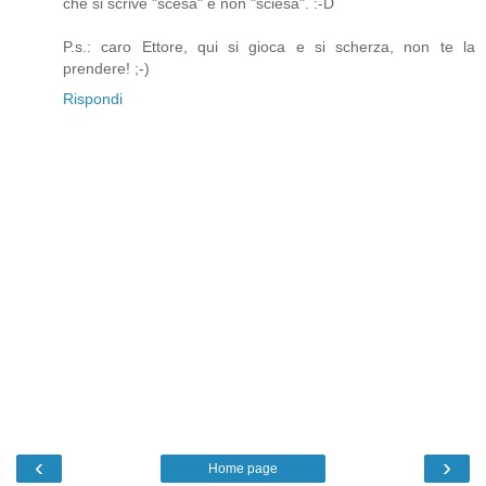
che si scrive "scesa" e non "sciesa". :-D
P.s.: caro Ettore, qui si gioca e si scherza, non te la
prendere! ;-)
Rispondi
‹
›
Home page