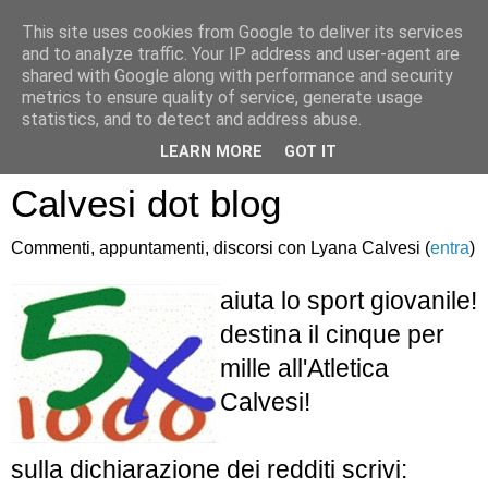
This site uses cookies from Google to deliver its services
and to analyze traffic. Your IP address and user-agent are
shared with Google along with performance and security
metrics to ensure quality of service, generate usage
statistics, and to detect and address abuse.
Atletica Sandro
LEARN MORE
GOT IT
Calvesi dot blog
Commenti, appuntamenti, discorsi con Lyana Calvesi (
entra
)
aiuta lo sport giovanile!
destina il cinque per
mille all'Atletica
Calvesi!
sulla dichiarazione dei redditi scrivi: