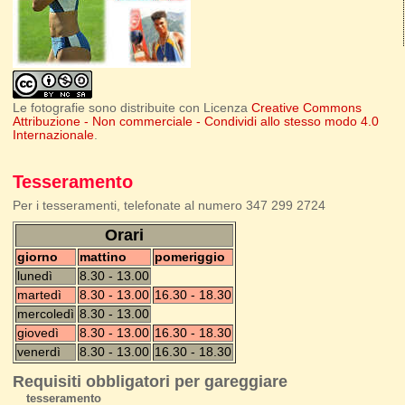
Le fotografie sono distribuite con Licenza
Creative Commons
Attribuzione - Non commerciale - Condividi allo stesso modo 4.0
Internazionale
.
Tesseramento
Per i tesseramenti, telefonate al numero 347 299 2724
Orari
giorno
mattino
pomeriggio
lunedì
8.30 - 13.00
martedì
8.30 - 13.00
16.30 - 18.30
mercoledì
8.30 - 13.00
giovedì
8.30 - 13.00
16.30 - 18.30
venerdì
8.30 - 13.00
16.30 - 18.30
Requisiti obbligatori per gareggiare
tesseramento