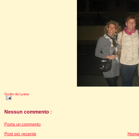
Scritto da
Lyana
Nessun commento :
Posta un commento
Post più recente
Home