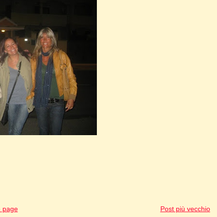
 page
Post più vecchio