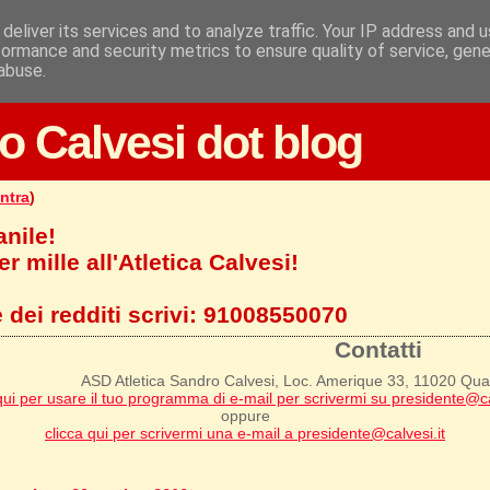
deliver its services and to analyze traffic. Your IP address and 
formance and security metrics to ensure quality of service, gen
abuse.
o Calvesi dot blog
ntra
)
anile!
r mille all'Atletica Calvesi!
 dei redditi scrivi:
91008550070
Contatti
ASD Atletica Sandro Calvesi, Loc. Amerique 33, 11020 Qu
qui per usare il tuo programma di e-mail per scrivermi su presidente@ca
oppure
clicca qui per scrivermi una e-mail a presidente@calvesi.it