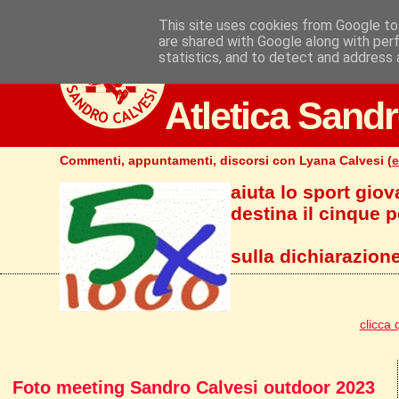
This site uses cookies from Google to 
are shared with Google along with per
statistics, and to detect and address 
Atletica Sandr
Commenti, appuntamenti, discorsi con Lyana Calvesi (
e
aiuta lo sport giov
destina il cinque pe
sulla dichiarazione
clicca 
Foto meeting Sandro Calvesi outdoor 2023