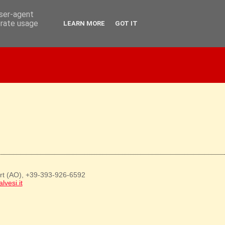
user-agent
erate usage
LEARN MORE
GOT IT
art (AO), +39-393-926-6592
lvesi.it