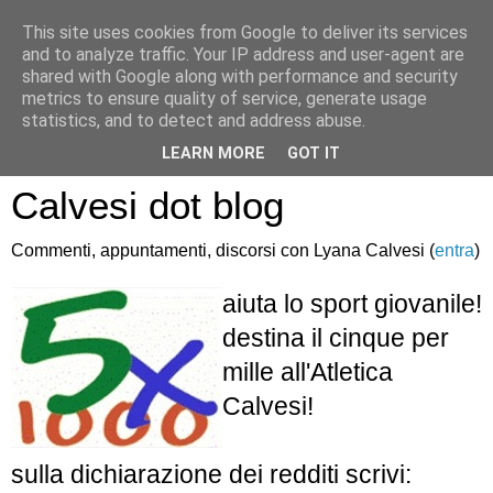
This site uses cookies from Google to deliver its services
and to analyze traffic. Your IP address and user-agent are
shared with Google along with performance and security
metrics to ensure quality of service, generate usage
statistics, and to detect and address abuse.
Atletica Sandro
LEARN MORE
GOT IT
Calvesi dot blog
Commenti, appuntamenti, discorsi con Lyana Calvesi (
entra
)
aiuta lo sport giovanile!
destina il cinque per
mille all'Atletica
Calvesi!
sulla dichiarazione dei redditi scrivi: