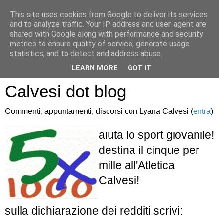
This site uses cookies from Google to deliver its services
and to analyze traffic. Your IP address and user-agent are
shared with Google along with performance and security
metrics to ensure quality of service, generate usage
statistics, and to detect and address abuse.
Atletica Sandro
LEARN MORE
GOT IT
Calvesi dot blog
Commenti, appuntamenti, discorsi con Lyana Calvesi (
entra
)
aiuta lo sport giovanile!
destina il cinque per
mille all'Atletica
Calvesi!
sulla dichiarazione dei redditi scrivi: