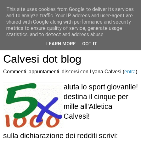
This site uses cookies from Google to deliver its services
and to analyze traffic. Your IP address and user-agent are
shared with Google along with performance and security
metrics to ensure quality of service, generate usage
statistics, and to detect and address abuse.
Atletica Sandro
LEARN MORE
GOT IT
Calvesi dot blog
Commenti, appuntamenti, discorsi con Lyana Calvesi (
entra
)
aiuta lo sport giovanile!
destina il cinque per
mille all'Atletica
Calvesi!
sulla dichiarazione dei redditi scrivi: