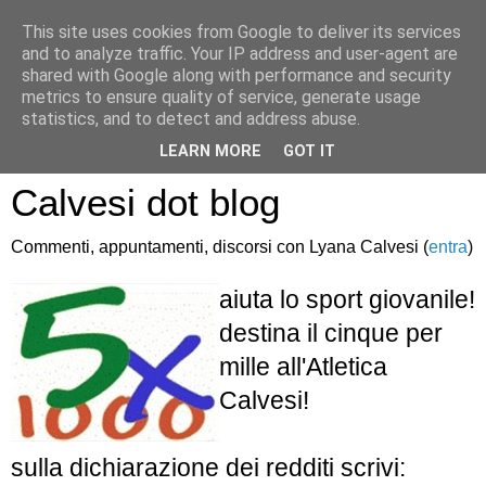
This site uses cookies from Google to deliver its services
and to analyze traffic. Your IP address and user-agent are
shared with Google along with performance and security
metrics to ensure quality of service, generate usage
statistics, and to detect and address abuse.
Atletica Sandro
LEARN MORE
GOT IT
Calvesi dot blog
Commenti, appuntamenti, discorsi con Lyana Calvesi (
entra
)
aiuta lo sport giovanile!
destina il cinque per
mille all'Atletica
Calvesi!
sulla dichiarazione dei redditi scrivi: