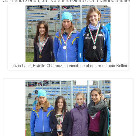
35^ Ilenia Zendri, 38^ Valentina Gorraz. Un bravooo a tutte!
Letizia Lauri, Estelle Charruaz, la vincitrice al centro e Lucia Bellini