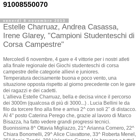
91008550070
venerdì 8 novembre 2013
Estelle Charruaz, Andrea Casassa,
Irene Glarey, "Campioni Studenteschi di
Corsa Campestre"
Mercoledì 6 novembre, 4 gare e 4 vittorie per i nostri atleti
alla finale regionale dei Giochi studenteschi di corsa
campestre delle categorie allievi e juniores.
Temperatura decisamente buona e poco vento, una
situazione opposta rispetto al giorno precedente con le gare
dei ragazzi e dei cadetti.
L'allieva Estelle Charruaz, bella e decisa vince il percorso
dei 3000m (qualcosa di più di 3000...) . Lucia Bellini le da
filo da torcere fino alla fine e arriva 2^ con soli 2" di distacco.
Al 4° posto Caterina Perego che, grazie al lavoro di Marco
Bisazza, ha fatto vedere grandi progressi tecnici.
Buonissima 8^ Ottavia Migliazzo, 21^ Arianna Cornero, 22^
Chiara Bonomelli, 29^ Alice Ciavattone, 33^ Roberta Menel,