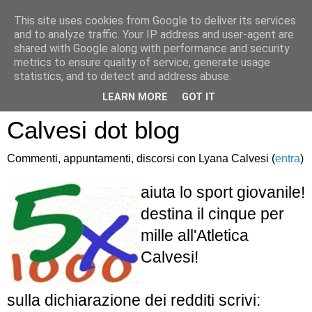
This site uses cookies from Google to deliver its services
and to analyze traffic. Your IP address and user-agent are
shared with Google along with performance and security
metrics to ensure quality of service, generate usage
statistics, and to detect and address abuse.
Atletica Sandro
LEARN MORE
GOT IT
Calvesi dot blog
Commenti, appuntamenti, discorsi con Lyana Calvesi (
entra
)
aiuta lo sport giovanile!
destina il cinque per
mille all'Atletica
Calvesi!
sulla dichiarazione dei redditi scrivi: