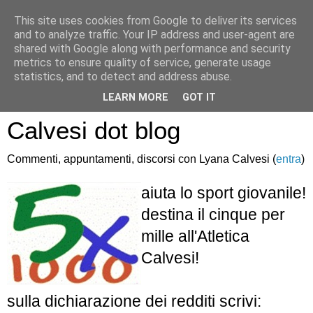
This site uses cookies from Google to deliver its services
and to analyze traffic. Your IP address and user-agent are
shared with Google along with performance and security
metrics to ensure quality of service, generate usage
statistics, and to detect and address abuse.
Atletica Sandro
LEARN MORE
GOT IT
Calvesi dot blog
Commenti, appuntamenti, discorsi con Lyana Calvesi (
entra
)
aiuta lo sport giovanile!
destina il cinque per
mille all'Atletica
Calvesi!
sulla dichiarazione dei redditi scrivi: