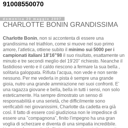
91008550070
domenica 20 maggio 2007
CHARLOTTE BONIN GRANDISSIMA
Charlotte Bonin
, non si accontenta di essere una
grandissima nel triathlon, come si muove nel suo primo
amore, l'atletica, ottiene subito il
minimo sui 5000 per i
campionati italiani 18'16"98
il suo risultato, esattamente un
minuto e tre secondi meglio del 19'20" richiesto. Neanche il
fastidioso vento e il caldo riescono a fermare la sua bella ,
solitaria galoppata. Rifiuta l'acqua, non vede e non sente
nessuno. Per me vederla in pista è sempre una grande
gioia, nutro una grande ammirazione nei suoi confronti. E'
una ragazza giovane e bella, bella in tutti i sensi, non solo
esteticamente. Ha sempre dimostrato un senso di
responsabilità e una serietà, che difficilmente sono
verificabili nei giovanissimi, Charlotte da cadetta era già
così. Il fatto di essere così giudiziosa non le impedisce di
essere una "compagnona", finito l'impegno ha una gran
voglia di scherzare e diventa di una simpatia incredibile.