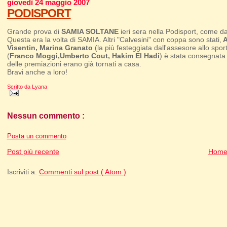
giovedì 24 maggio 2007
PODISPORT
Grande prova di
SAMIA SOLTANE
ieri sera nella Podisport, come da
Questa era la volta di SAMIA. Altri "Calvesini" con coppa sono stati,
A
Visentin, Marina Granato
(la più festeggiata dall'assesore allo spor
(
Franco Moggi,Umberto Cout, Hakim El Hadi
) è stata consegnata 
delle premiazioni erano già tornati a casa.
Bravi anche a loro!
Scritto da
Lyana
Nessun commento :
Posta un commento
Post più recente
Home
Iscriviti a:
Commenti sul post ( Atom )