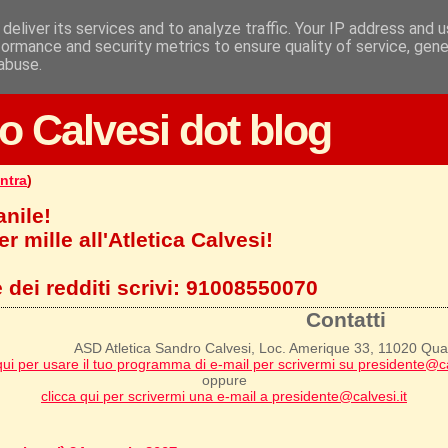
deliver its services and to analyze traffic. Your IP address and 
formance and security metrics to ensure quality of service, gen
abuse.
o Calvesi dot blog
ntra
)
anile!
r mille all'Atletica Calvesi!
 dei redditi scrivi:
91008550070
Contatti
ASD Atletica Sandro Calvesi, Loc. Amerique 33, 11020 Qu
qui per usare il tuo programma di e-mail per scrivermi su presidente@ca
oppure
clicca qui per scrivermi una e-mail a presidente@calvesi.it