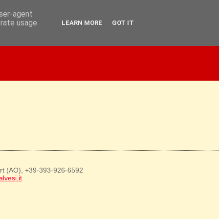
user-agent
erate usage
LEARN MORE
GOT IT
art (AO), +39-393-926-6592
lvesi.it