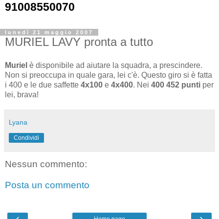
91008550070
lunedì 21 maggio 2007
MURIEL LAVY pronta a tutto
Muriel
è disponibile ad aiutare la squadra, a prescindere.
Non si preoccupa in quale gara, lei c'è. Questo giro si è fatta
i 400 e le due saffette
4x100
e
4x400
. Nei
400
452 punti
per
lei, brava!
Lyana
Condividi
Nessun commento:
Posta un commento
‹
›
Home page