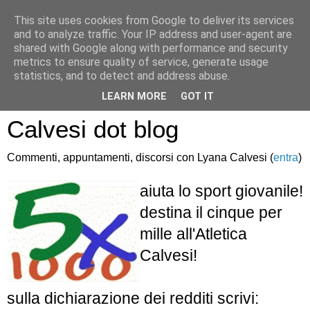
This site uses cookies from Google to deliver its services
and to analyze traffic. Your IP address and user-agent are
shared with Google along with performance and security
metrics to ensure quality of service, generate usage
statistics, and to detect and address abuse.
Atletica Sandro
LEARN MORE
GOT IT
Calvesi dot blog
Commenti, appuntamenti, discorsi con Lyana Calvesi (
entra
)
aiuta lo sport giovanile!
destina il cinque per
mille all'Atletica
Calvesi!
sulla dichiarazione dei redditi scrivi: