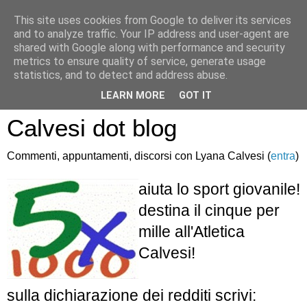
This site uses cookies from Google to deliver its services
and to analyze traffic. Your IP address and user-agent are
shared with Google along with performance and security
metrics to ensure quality of service, generate usage
statistics, and to detect and address abuse.
Atletica Sandro
LEARN MORE
GOT IT
Calvesi dot blog
Commenti, appuntamenti, discorsi con Lyana Calvesi (
entra
)
aiuta lo sport giovanile!
destina il cinque per
mille all'Atletica
Calvesi!
sulla dichiarazione dei redditi scrivi: