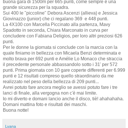
buona gara di 1500m per 665 punti, come sempre è una
grande sicurezza per la squadra.
Sui 400 le "piccoline" Debora Ascenzi (allieva) e Jessica
Giovinazzo (junior) che ci regalano 369 e 448 punti.
La 4X100 con Marcella Piccinato alla partenza, Mavy
Spadotto in seconda, Chiara Marconato in curva per
concludere con Fabiana Deligios, per loro altri preziosi 626
punti.
Per le donne la giornata si conclude con la marcia con la
quale finiamo in bellezza con Micaela Benzi determinata e
molto brava per 692 punti e Amélie Lo Monaco che straccia
il precedente personale abbassandolo sotto i 31' per 572
punti. Prima giornata con 10 gare coperte differenti per 6.999
punti e 12 risultati compreso quello straordinario da me
realizzato nel peso della bellezza di 209 punti...
Avrei potuto fare ancora meglio se avessi potuto fare i tre
lanci di finale, alla vergogna non c'è mai limite.
Io mi diverto e domani lancio anche il disco, tiè! ahahahaha.
Domani mattina foto e risultati dei maschi.
Buona notte!
Lyana