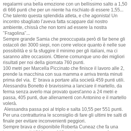
regalarmi una bella emozione con un bellissimo salto a 1,50
di 666 punti che per un niente ha rischiato di essere 1,55...
Che talento questa splendida atleta, e che agonista! Un
incontro sbagliato l'aveva fatta scappare dal nostro
ambiente, chissà che non torni ad essere la nostra
"Fragolina"...
Sempre grande Samia che preoccupata però di far bene gli
ostacoli dei 3000 siepi, non corre veloce quanto è nelle sue
possibilità e si fa sfuggire il minimo per gli italiani, ma ci
saranno altre occasioni. Ottiene comunque uno dei migliori
risultati per noi della giornata 760 punti.
100 metri per Marcella Piccinato che finisce il lavoro alle 2,
prende la macchina con sua mamma e arriva trenta minuti
prima del via. E' brava a portare alla società 459 punti utili.
Alessandra Bonetto è bravissima a lanciare il martello, da
ferma senza averlo mai provato quest'anno a 24 metri e
passa, 405 punti, due allenamenti con Antonino e il martello
volerà.
Alessandra passa poi al triplo e salta 10,55 per 551 punti.
Per una contratturina le sconsiglio di fare gli ultimi tre salti di
finale per evitare inconvenienti peggiori.
Sempre brava e disponibile Roberta Cuneaz che fa una