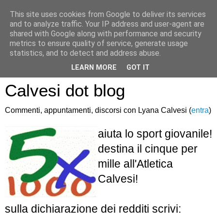
This site uses cookies from Google to deliver its services
and to analyze traffic. Your IP address and user-agent are
shared with Google along with performance and security
metrics to ensure quality of service, generate usage
statistics, and to detect and address abuse.
Atletica Sandro
LEARN MORE
GOT IT
Calvesi dot blog
Commenti, appuntamenti, discorsi con Lyana Calvesi (
entra
)
aiuta lo sport giovanile!
destina il cinque per
mille all'Atletica
Calvesi!
sulla dichiarazione dei redditi scrivi: