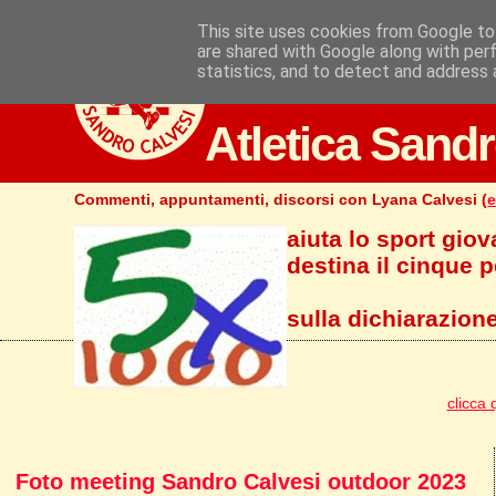
This site uses cookies from Google to 
are shared with Google along with per
statistics, and to detect and address 
Atletica Sandr
Commenti, appuntamenti, discorsi con Lyana Calvesi (
e
aiuta lo sport giov
destina il cinque pe
sulla dichiarazione
clicca 
Foto meeting Sandro Calvesi outdoor 2023