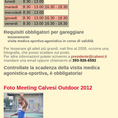
lunedì
8.30 - 13.00
martedì
8.30 - 13.00
16.30 - 18.30
mercoledì
8.30 - 13.00
giovedì
8.30 - 13.00
16.30 - 18.30
venerdì
8.30 - 13.00
16.30 - 18.30
Requisiti obbligatori per gareggiare
tesseramento
visita medica sportivo-agonistica in corso di validità
Per tesserare gli atleti più grandi, nati fino al 2008, occorre una
fotografia, che posso scattare sul posto.
Per altre informazioni potete scrivermi a
presidente@calvesi.it
mandare una email oppure chiamarmi al
393-926-6592
.
Controllate la scadenza della visita medica
agonistica-sportiva, è obbligatoria!
Foto Meeting Calvesi Outdoor 2012