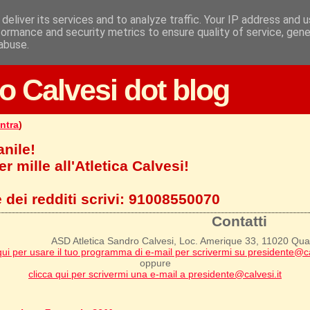
deliver its services and to analyze traffic. Your IP address and 
formance and security metrics to ensure quality of service, gen
abuse.
o Calvesi dot blog
ntra
)
anile!
r mille all'Atletica Calvesi!
 dei redditi scrivi:
91008550070
Contatti
ASD Atletica Sandro Calvesi, Loc. Amerique 33, 11020 Qu
qui per usare il tuo programma di e-mail per scrivermi su presidente@ca
oppure
clicca qui per scrivermi una e-mail a presidente@calvesi.it