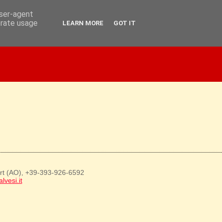
user-agent
erate usage
LEARN MORE
GOT IT
art (AO), +39-393-926-6592
lvesi.it